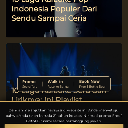
Indonesia Populer Dari
Sendu Sampai Ceria
Book Now
Promo
Walk-in
|
|
See offers
Rute ke Barna
Free 1 Bottle Beer
10 Lagu Karaoke Seru dan
Liriknya: Ini Playlist
Wajibnya
Dengan melanjutkan navigasi di website ini, Anda menyetujui
bahwa Anda telah berusia 21 tahun ke atas. Nikmati promo Free 1
Botol Bir kami secara bertanggung jawab.