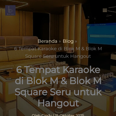
Lewati
ke
konten
Beranda
Blog
6 Tempat Karaoke di Blok M & Blok M
Square Seru untuk Hangout
6 Tempat Karaoke
di Blok M & Blok M
Square Seru untuk
Hangout
Oleh
Cindy
/
15 Oktober 2025